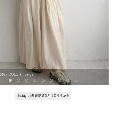
56㎝ COLOR：beige