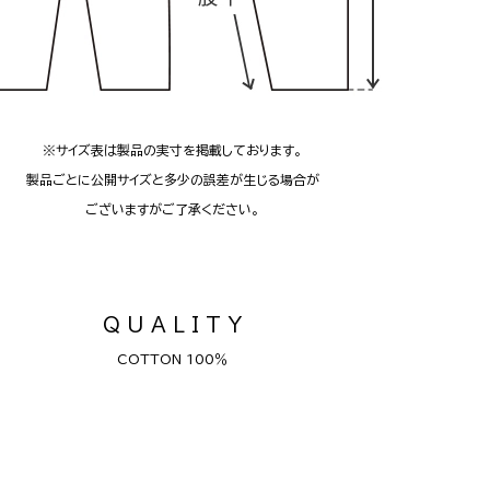
※サイズ表は製品の実寸を掲載しておりま
す。
製品ごとに公開サイズと多少の誤
差
が生じ
る
場
合が
ございますがご了承
くだ
さ
い。
Q U A L I T Y
COTTON 100％