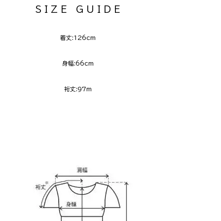
S I Z E G U I D E
着丈:126cm
身幅:66cm
裄丈:97m