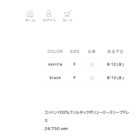
COLOR
SIZE
在庫
発送予定
vanilla
F
〇
8/12(水)
black
F
〇
8/12(水)
コットン100％フリルネックボリューミースリーブドレ
ス
24,750 yen