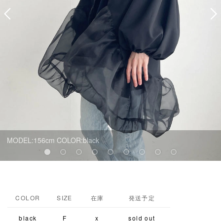
MODEL:156cm COLOR:black
COLOR
SIZE
在庫
発送予定
black
F
x
sold out