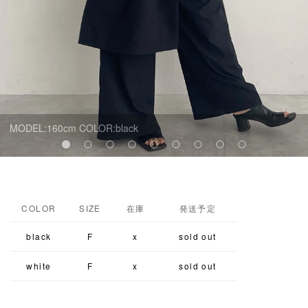
MODEL:160cm COLOR:black
COLOR
SIZE
在庫
発送予定
black
F
x
sold out
white
F
x
sold out