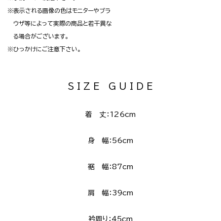
※表示される画像の色はモニターやブラ
ウザ等によって実際の商品と若干異な
る場合がございます。
※ひっかけにご注意下さい。
S I Z E G U I D E
着 丈：126cm
身 幅：56cm
裾 幅：87cm
肩 幅：39cm
衿周り：45cm