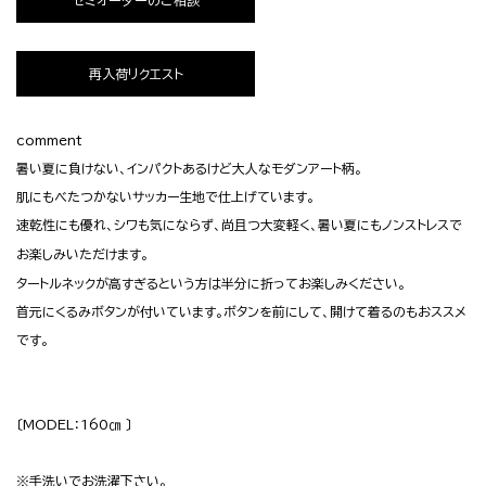
セミオーダーのご相談
再入荷リクエスト
comment
暑い夏に負けない、インパクトあるけど大人なモダンアート柄。
肌にもべたつかないサッカー生地で仕上げています。
速乾性にも優れ、シワも気にならず、尚且つ大変
軽く、暑い夏にもノンストレスで
お楽しみいただけます。
タートルネックが高すぎるという方は半分に折ってお楽しみください。
首元にくるみボタンが付いています。ボタンを前にして、開けて着るのもおススメ
です。
〔MODEL：160㎝ 〕
※手洗いでお洗濯下さい。