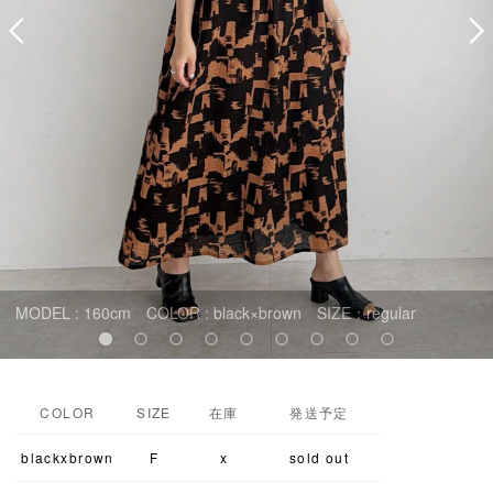
MODEL : 160cm COLOR : black×brown SIZE：regular
COLOR
SIZE
在庫
発送予定
blackxbrown
F
x
sold out